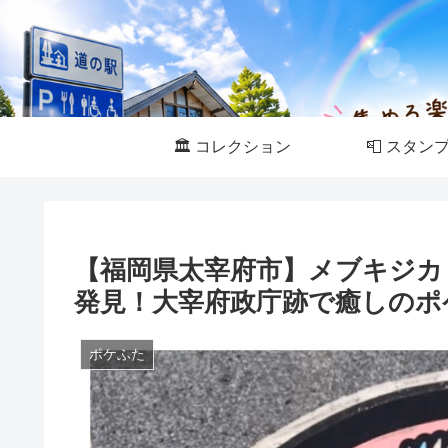
🏛️ コレクション
📮 スタン
【福岡県太宰府市】メブキジカ
発見！大宰府政庁跡で癒しのポ
ポケふた